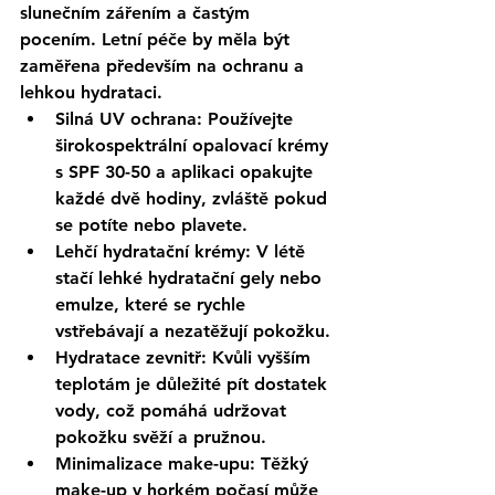
slunečním zářením a častým 
pocením. Letní péče by měla být 
zaměřena především na ochranu a 
lehkou hydrataci.
Silná UV ochrana
: Používejte 
širokospektrální opalovací krémy 
s SPF 30-50 a aplikaci opakujte 
každé dvě hodiny, zvláště pokud 
se potíte nebo plavete.
Lehčí hydratační krémy
: V létě 
stačí lehké hydratační gely nebo 
emulze, které se rychle 
vstřebávají a nezatěžují pokožku.
Hydratace zevnitř
: Kvůli vyšším 
teplotám je důležité pít dostatek 
vody, což pomáhá udržovat 
pokožku svěží a pružnou.
Minimalizace make-upu
: Těžký 
make-up v horkém počasí může 