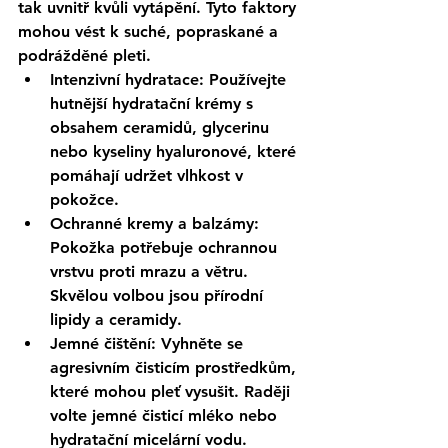
tak uvnitř kvůli vytápění. Tyto faktory 
mohou vést k suché, popraskané a 
podrážděné pleti.
Intenzivní hydratace
: Používejte 
hutnější hydratační krémy s 
obsahem ceramidů, glycerinu 
nebo kyseliny hyaluronové, které 
pomáhají udržet vlhkost v 
pokožce.
Ochranné kremy a balzámy
: 
Pokožka potřebuje ochrannou 
vrstvu proti mrazu a větru. 
Skvělou volbou jsou přírodní 
lipidy a ceramidy.
Jemné čištění
: Vyhněte se 
agresivním čisticím prostředkům, 
které mohou pleť vysušit. Raději 
volte jemné čisticí mléko nebo 
hydratační micelární vodu.