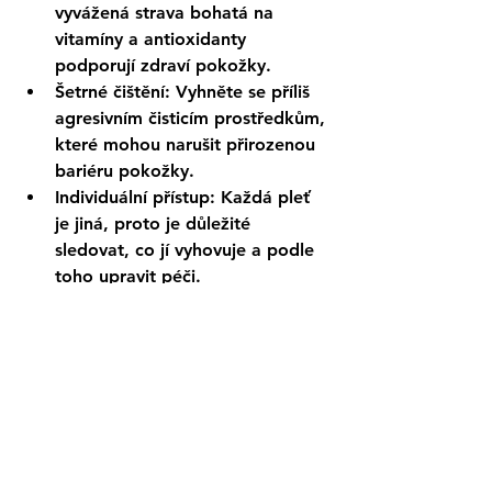
vyvážená strava bohatá na 
vitamíny a antioxidanty 
podporují zdraví pokožky.
Šetrné čištění
: Vyhněte se příliš 
agresivním čisticím prostředkům, 
které mohou narušit přirozenou 
bariéru pokožky.
Individuální přístup
: Každá pleť 
je jiná, proto je důležité 
sledovat, co jí vyhovuje a podle 
toho upravit péči.
Správná péče o pleť přizpůsobená 
ročnímu období pomáhá udržet ji 
zdravou, hydratovanou a chráněnou. 
Ať už je venku mráz nebo sluneční 
žár, vaše pokožka vám poděkuje za 
správnou péči!