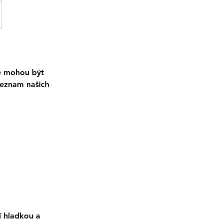
ré mohou být
seznam našich
í hladkou a