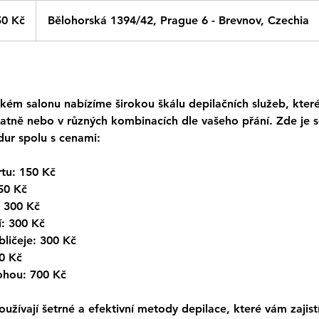
0 Kč
Bělohorská 1394/42, Prague 6 - Brevnov, Czechia
ém salonu nabízíme širokou škálu depilačních služeb, kte
tně nebo v různých kombinacích dle vašeho přání. Zde je 
dur spolu s cenami:
rtu: 150 Kč
50 Kč
 300 Kč
í: 300 Kč
bličeje: 300 Kč
00 Kč
ohou: 700 Kč
užívají šetrné a efektivní metody depilace, které vám zajist