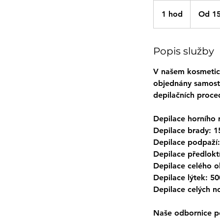
Od
150
1 hod
1
Od 15
českých
korun
h
o
Popis služby
V našem kosmetick
objednány samosta
depilačních proce
Depilace horního 
Depilace brady: 1
Depilace podpaží:
Depilace předlokt
Depilace celého o
Depilace lýtek: 5
Depilace celých n
Naše odbornice po