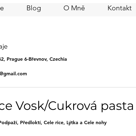
če
Blog
O Mně
Kontakt
aje
2, Prague 6-Břevnov, Czechia
6@gmail.com
ce Vosk/Cukrová pasta
Podpaží, Předloktí, Cele rice, Lýtka a Cele nohy