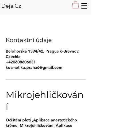
Deja.Cz
Kontaktní údaje
Bělohorská 1394/42, Prague 6-Břevnov,
Czechia
+420608606631
kosmetika.praha6@gmail.com
Mikrojehličkován
í
Očištění pleti ,Aplikace anestetického
krému, Mikrojehličkování, Aplikace