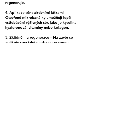
regeneruje.
4. Aplikace sér s aktivními látkami –
Otevřené mikrokanálky umožňují lepší
vstřebávání výživných sér, jako je kyselina
hyaluronová, vitamíny nebo kolagen.
5. Zklidnění a regenerace – Na závěr se
aplikuje speciální maska nebo sérum,
které pokožku hydratuje a zklidní.
Po zákroku může být pleť lehce zarudlá,
což obvykle zmizí do 24 hodin. Výsledky
se postupně zlepšují a jsou viditelné po
několika týdnech.
Objednejte se ještě dnes a dopřejte své
pleti tu nejlepší péči!