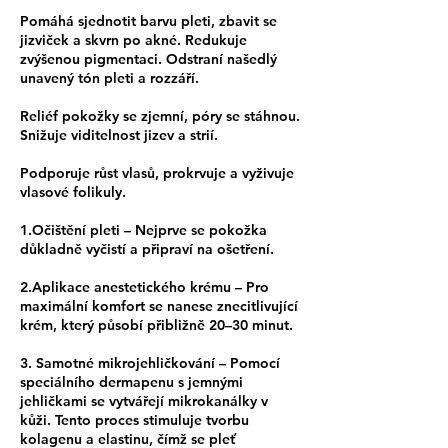
Pomáhá sjednotit barvu pleti, zbavit se
jizviček a skvrn po akné. Redukuje
zvýšenou pigmentaci. Odstraní našedlý
unavený tón pleti a rozzáří.
Reliéf pokožky se zjemní, póry se stáhnou.
Snižuje viditelnost jizev a strií.
Podporuje růst vlasů, prokrvuje a vyživuje
vlasové folikuly.
1.Očištění pleti – Nejprve se pokožka
důkladně vyčistí a připraví na ošetření.
2.Aplikace anestetického krému – Pro
maximální komfort se nanese znecitlivující
krém, který působí přibližně 20–30 minut.
3. Samotné mikrojehličkování – Pomocí
speciálního dermapenu s jemnými
jehličkami se vytvářejí mikrokanálky v
kůži. Tento proces stimuluje tvorbu
kolagenu a elastinu, čímž se pleť