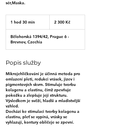
sér,Maska.
2 300
českých
1 hod 30 min
1
2 300 Kč
korun
h
o
Bělohorská 1394/42, Prague 6 -
3
Brevnov, Czechia
0
m
i
n
Popis služby
Mikrojehličkování je účinná metoda pro
omlazení pleti, redukci vrásek, jizev i
pigmentových skvrn. Stimuluje tvorbu
kolagenu a elastinu, čímž zpevňuje
pokožku a zlepšuje její strukturu.
Výsledkem je svěží, hladší a mladistvější
vzhled.
Dochází ke stimulaci tvorby kolagenu a
elastinu, pleť se vypíná, vrásky se
vyhlazují, kontury obličeje se zpevní.